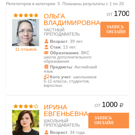
Репетиторов в категории: 5. Показаны результаты с 1 по 20
1700
ОТ
ОЛЬГА
ВЛАДИМИРОВНА
ЗАПИСЬ
ЧАСТНЫЙ
ОНЛАЙН
ПРЕПОДАВАТЕЛЬ
Возраст
: 39 лет.
Стаж
: 13 лет.
11 отзывов
Образование
: BKC
школа дополнительного
образования.
Предметы
: Английский
язык.
Кого учит
: школьников
5-11 класса, студентов,
взрослых.
1000
ОТ
ИРИНА
ЕВГЕНЬЕВНА
ЗАПИСЬ
ШКОЛЬНЫЙ
ОНЛАЙН
ПРЕПОДАВАТЕЛЬ
Возраст
: 34 года.