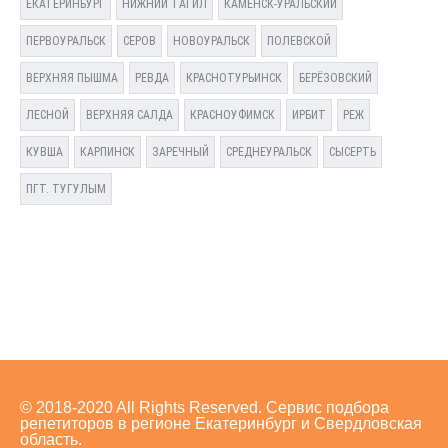
ЕКАТЕРИНБУРГ
НИЖНИЙ ТАГИЛ
КАМЕНСК-УРАЛЬСКИЙ
ПЕРВОУРАЛЬСК
СЕРОВ
НОВОУРАЛЬСК
ПОЛЕВСКОЙ
ВЕРХНЯЯ ПЫШМА
РЕВДА
КРАСНОТУРЬИНСК
БЕРЁЗОВСКИЙ
ЛЕСНОЙ
ВЕРХНЯЯ САЛДА
КРАСНОУФИМСК
ИРБИТ
РЕЖ
КУВША
КАРПИНСК
ЗАРЕЧНЫЙ
СРЕДНЕУРАЛЬСК
СЫСЕРТЬ
ПГТ. ТУГУЛЫМ
© 2018-2020 All Rights Reserved. Сервис подбора
репетиторов в регионе Екатеринбург и Свердловская
область.