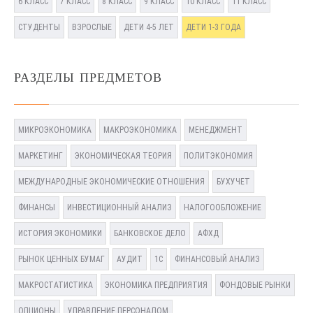
6 КЛАСС
7 КЛАСС
8 КЛАСС
9 КЛАСС
10 КЛАСС
11 КЛАСС
СТУДЕНТЫ
ВЗРОСЛЫЕ
ДЕТИ 4-5 ЛЕТ
ДЕТИ 1-3 ГОДА
РАЗДЕЛЫ ПРЕДМЕТОВ
МИКРОЭКОНОМИКА
МАКРОЭКОНОМИКА
МЕНЕДЖМЕНТ
МАРКЕТИНГ
ЭКОНОМИЧЕСКАЯ ТЕОРИЯ
ПОЛИТЭКОНОМИЯ
МЕЖДУНАРОДНЫЕ ЭКОНОМИЧЕСКИЕ ОТНОШЕНИЯ
БУХУЧЕТ
ФИНАНСЫ
ИНВЕСТИЦИОННЫЙ АНАЛИЗ
НАЛОГООБЛОЖЕНИЕ
ИСТОРИЯ ЭКОНОМИКИ
БАНКОВСКОЕ ДЕЛО
АФХД
РЫНОК ЦЕННЫХ БУМАГ
АУДИТ
1С
ФИНАНСОВЫЙ АНАЛИЗ
МАКРОСТАТИСТИКА
ЭКОНОМИКА ПРЕДПРИЯТИЯ
ФОНДОВЫЕ РЫНКИ
ОПЦИОНЫ
УПРАВЛЕНИЕ ПЕРСОНАЛОМ