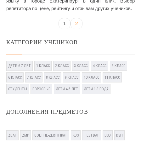
языку в городе Екатеринбург в один клик. Выбор
репетитора по цене, рейтингу и отзывам других учеников.
1
2
КАТЕГОРИИ УЧЕНИКОВ
ДЕТИ 6-7 ЛЕТ
1 КЛАСС
2 КЛАСС
3 КЛАСС
4 КЛАСС
5 КЛАСС
6 КЛАСС
7 КЛАСС
8 КЛАСС
9 КЛАСС
10 КЛАСС
11 КЛАСС
СТУДЕНТЫ
ВЗРОСЛЫЕ
ДЕТИ 4-5 ЛЕТ
ДЕТИ 1-3 ГОДА
ДОПОЛНЕНИЯ ПРЕДМЕТОВ
ZDAF
ZMP
GOETHE-ZERTIFIKAT
KDS
TESTDAF
DSD
DSH