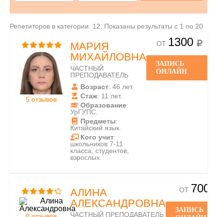
Репетиторов в категории: 12. Показаны результаты с 1 по 20
1300
ОТ
МАРИЯ
МИХАЙЛОВНА
ЗАПИСЬ
ЧАСТНЫЙ
ОНЛАЙН
ПРЕПОДАВАТЕЛЬ
Возраст
: 46 лет.
Стаж
: 11 лет.
5 отзывов
Образование
:
УрГУПС.
Предметы
:
Китайский язык.
Кого учит
:
школьников 7-11
класса, студентов,
взрослых.
700
ОТ
АЛИНА
АЛЕКСАНДРОВНА
ЗАПИСЬ
ЧАСТНЫЙ ПРЕПОДАВАТЕЛЬ
0 отзывов