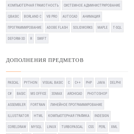
КОМПЬЮТЕРНАЯ ГРАМОТНОСТЬ
СИСТЕМНОЕ АДМИНИСТРИРОВАНИЕ
QBASIC
BORLAND C
VB PRO
AUTOCAD
АНИМАЦИЯ
ПРОГРАММИРОВАНИЕ
ADOBE FLASH
SOLIDWORKS
MAPLE
T-SQL
DEFORM-3D
R
SWIFT
ДОПОЛНЕНИЯ ПРЕДМЕТОВ
PASCAL
PYTHON
VISUAL BASIC
C
C++
PHP
JAVA
DELPHI
C#
BASIC
MS OFFICE
3DMAX
ARCHICAD
PHOTOSHOP
ASSEMBLER
FORTRAN
ЛИНЕЙНОЕ ПРОГРАММИРОВАНИЕ
ILLUSTRATOR
HTML
КОМПЬЮТЕРНАЯ ГРАФИКА
INDESIGN
CORELDRAW
MYSQL
LINUX
TURBOPASCAL
CSS
PERL
XML