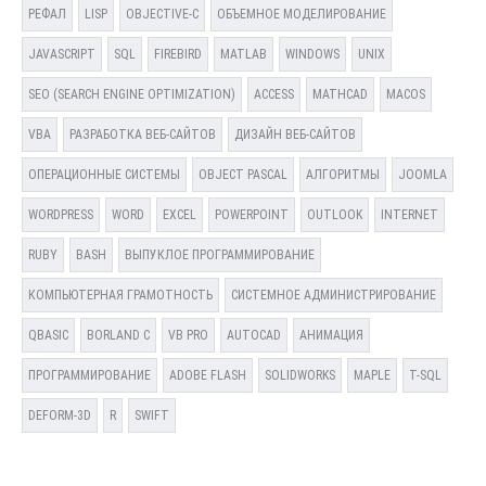
РЕФАЛ
LISP
OBJECTIVE-C
ОБЪЕМНОЕ МОДЕЛИРОВАНИЕ
JAVASCRIPT
SQL
FIREBIRD
MATLAB
WINDOWS
UNIX
SEO (SEARCH ENGINE OPTIMIZATION)
ACCESS
MATHCAD
MACOS
VBA
РАЗРАБОТКА ВЕБ-САЙТОВ
ДИЗАЙН ВЕБ-САЙТОВ
ОПЕРАЦИОННЫЕ СИСТЕМЫ
OBJECT PASCAL
АЛГОРИТМЫ
JOOMLA
WORDPRESS
WORD
EXCEL
POWERPOINT
OUTLOOK
INTERNET
RUBY
BASH
ВЫПУКЛОЕ ПРОГРАММИРОВАНИЕ
КОМПЬЮТЕРНАЯ ГРАМОТНОСТЬ
СИСТЕМНОЕ АДМИНИСТРИРОВАНИЕ
QBASIC
BORLAND C
VB PRO
AUTOCAD
АНИМАЦИЯ
ПРОГРАММИРОВАНИЕ
ADOBE FLASH
SOLIDWORKS
MAPLE
T-SQL
DEFORM-3D
R
SWIFT