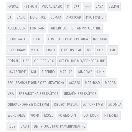
PASCAL
PYTHON
VISUAL BASIC
C
C++
PHP
JAVA
DELPHI
C#
BASIC
MS OFFICE
3DMAX
ARCHICAD
PHOTOSHOP
ASSEMBLER
FORTRAN
ЛИНЕЙНОЕ ПРОГРАММИРОВАНИЕ
ILLUSTRATOR
HTML
КОМПЬЮТЕРНАЯ ГРАФИКА
INDESIGN
CORELDRAW
MYSQL
LINUX
TURBOPASCAL
CSS
PERL
XML
РЕФАЛ
LISP
OBJECTIVE-C
ОБЪЕМНОЕ МОДЕЛИРОВАНИЕ
JAVASCRIPT
SQL
FIREBIRD
MATLAB
WINDOWS
UNIX
SEO (SEARCH ENGINE OPTIMIZATION)
ACCESS
MATHCAD
MACOS
VBA
РАЗРАБОТКА ВЕБ-САЙТОВ
ДИЗАЙН ВЕБ-САЙТОВ
ОПЕРАЦИОННЫЕ СИСТЕМЫ
OBJECT PASCAL
АЛГОРИТМЫ
JOOMLA
WORDPRESS
WORD
EXCEL
POWERPOINT
OUTLOOK
INTERNET
RUBY
BASH
ВЫПУКЛОЕ ПРОГРАММИРОВАНИЕ