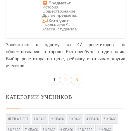
Предметы
:
История,
Обществознание,
Другие предметы.
Кого учит
:
школьников 9-11
класса, студентов.
Записаться к одному из 47 репетиторов по
обществознанию в городе Екатеринбург в один клик.
Выбор репетитора по цене, рейтингу и отзывам других
учеников.
1
2
3
КАТЕГОРИИ УЧЕНИКОВ
ДЕТИ 6-7 ЛЕТ
1 КЛАСС
2 КЛАСС
3 КЛАСС
4 КЛАСС
5 КЛАСС
6 КЛАСС
7 КЛАСС
8 КЛАСС
9 КЛАСС
10 КЛАСС
11 КЛАСС