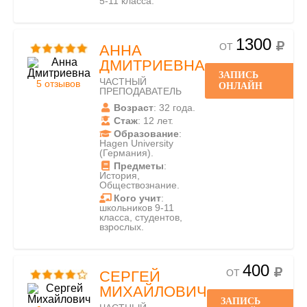
5-11 класса.
1300
ОТ
АННА
ДМИТРИЕВНА
ЗАПИСЬ
ЧАСТНЫЙ
5 отзывов
ОНЛАЙН
ПРЕПОДАВАТЕЛЬ
Возраст
: 32 года.
Стаж
: 12 лет.
Образование
:
Hagen University
(Германия).
Предметы
:
История,
Обществознание.
Кого учит
:
школьников 9-11
класса, студентов,
взрослых.
400
ОТ
СЕРГЕЙ
МИХАЙЛОВИЧ
ЗАПИСЬ